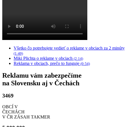
Všetko čo potrebujete vedieť o reklame v obciach za 2 minúty
(1:49)
Miki Plichta o reklame v obciach
(2:14)
Reklama v obciach, prečo to funguje
(0:54)
Reklamu vám zabezpečíme
na Slovensku aj v Čechách
3469
OBCÍ V
ČECHÁCH
V ČR ZÁSAH TAKMER