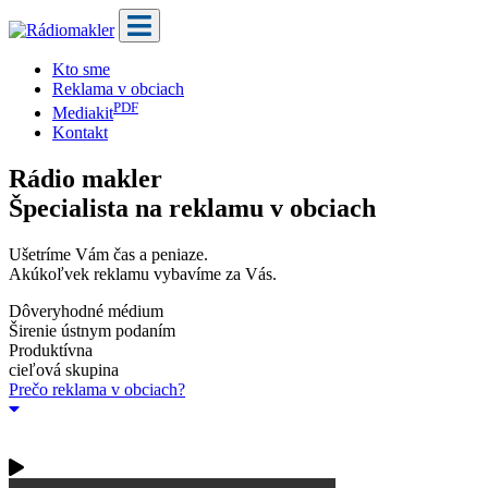
Kto sme
Reklama v obciach
PDF
Mediakit
Kontakt
Rádio makler
Špecialista na reklamu v obciach
Ušetríme Vám čas a peniaze.
Akúkoľvek reklamu vybavíme za Vás.
Dôveryhodné médium
Širenie ústnym podaním
Produktívna
cieľová skupina
Prečo reklama v obciach?